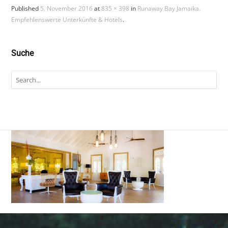
Published
5. November 2016
at
835 × 398
in
Runaway Bay Jamaika.
Empfehlenswerte Unterkünfte & Hotels
.
Suche