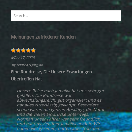
Meinungen zufriedener Kunden
März 17, 2026
by
Andrea & Jörg
on
Eine Rundreise, Die Unsere Erwartungen
Übertroffen Hat
Unsere Reise nach Jamaika hat uns sehr gut
gefallen. Die Rundreise war
abwechslungsreich, gut organisiert und es
hat alles zuverlässig geklappt. Besonders
schön waren die ganzen Ausflüge, die Natur
und die vielen Eindrücke unterwegs.
Norman unser Fahrer war sehr freundlich
und hat uns viel über Jamaika erzählt. Wir
haben viel gesehen, hatten aber trotzdem