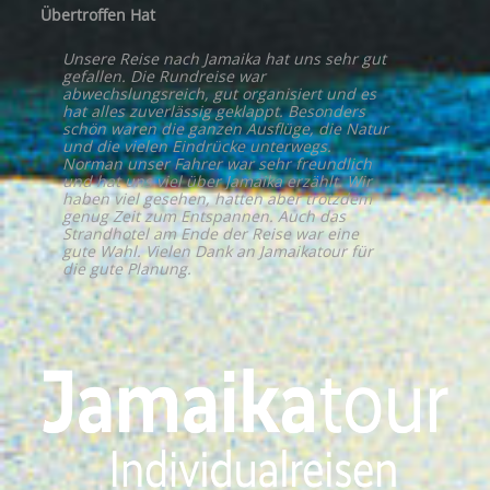
Übertroffen Hat
Unsere Reise nach Jamaika hat uns sehr gut
gefallen. Die Rundreise war
abwechslungsreich, gut organisiert und es
hat alles zuverlässig geklappt. Besonders
schön waren die ganzen Ausflüge, die Natur
und die vielen Eindrücke unterwegs.
Norman unser Fahrer war sehr freundlich
und hat uns viel über Jamaika erzählt. Wir
haben viel gesehen, hatten aber trotzdem
genug Zeit zum Entspannen. Auch das
Strandhotel am Ende der Reise war eine
gute Wahl. Vielen Dank an Jamaikatour für
die gute Planung.