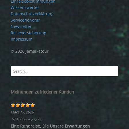
Einreisebestimmungen
Wissenswertes
Datenschutzerklärung
Servicehonorar
Newsletter
Reiseversicherung
Impressum
© 2026 Jamaikatour
Meinungen zufriedener Kunden
März 17, 2026
by
Andrea & Jörg
on
Eine Rundreise, Die Unsere Erwartungen