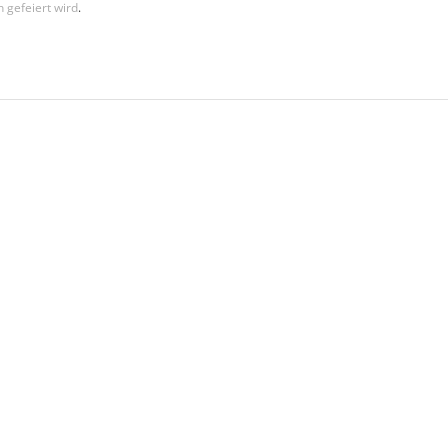
 gefeiert wird
.
 bereit für Ihren individuellen Ja
berate Sie gerne und plane zusammen mit Ihnen einen unvergessli