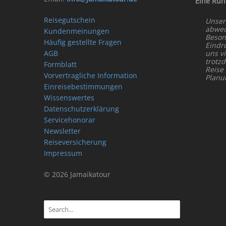
Eine Run
Reisegutschein
Unser
abwech
Kundenmeinungen
Beson
Häufig gestellte Fragen
Eindr
AGB
uns vi
trotz
Formblatt
Reise
Vorvertragliche Information
Planu
Einreisebestimmungen
Wissenswertes
Datenschutzerklärung
Servicehonorar
Newsletter
Reiseversicherung
Impressum
© 2026 Jamaikatour