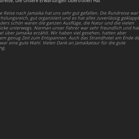
dreise, Die Unsere Erwartungen Übertroffen Hat
e Reise nach Jamaika hat uns sehr gut gefallen. Die Rundreise war
slungsreich, gut organisiert und es hat alles zuverlässig geklappt
ders schön waren die ganzen Ausflüge, die Natur und die vielen
ücke unterwegs. Norman unser Fahrer war sehr freundlich und ha
el über Jamaika erzählt. Wir haben viel gesehen, hatten aber
dem genug Zeit zum Entspannen. Auch das Strandhotel am Ende d
 war eine gute Wahl. Vielen Dank an Jamaikatour für die gute
ng.