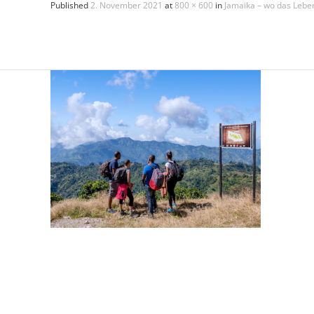
Published
2. November 2021
at
800 × 600
in
Jamaika – wo das Leben
Sind Sie
Ich 