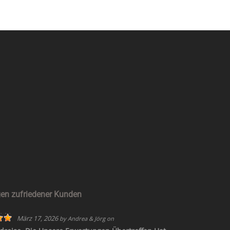
JETZT KONTAKT AUFNEHMEN
en zufriedener Kunden
März 17, 2026
by
Andrea & Jörg
on