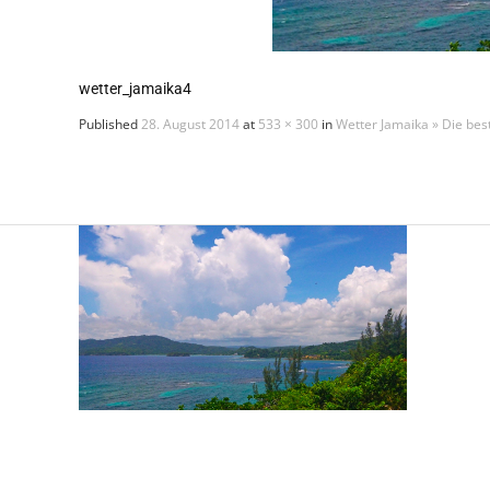
wetter_jamaika4
Published
28. August 2014
at
533 × 300
in
Wetter Jamaika » Die bes
Sind Sie