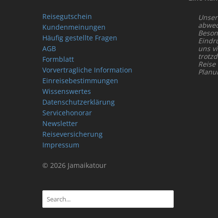
Reisegutschein
Unser
abwech
Kundenmeinungen
Beson
Häufig gestellte Fragen
Eindr
AGB
uns vi
trotz
Formblatt
Reise
Vorvertragliche Information
Planu
Einreisebestimmungen
Wissenswertes
Datenschutzerklärung
Servicehonorar
Newsletter
Reiseversicherung
Impressum
© 2026 Jamaikatour