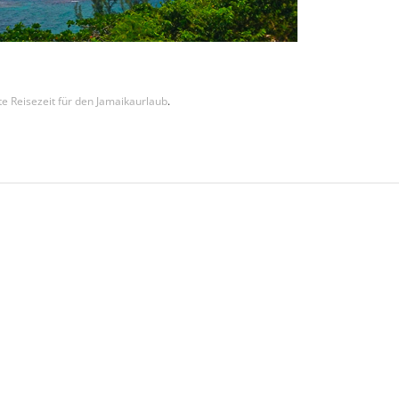
te Reisezeit für den Jamaikaurlaub
.
 bereit für Ihren individuellen Ja