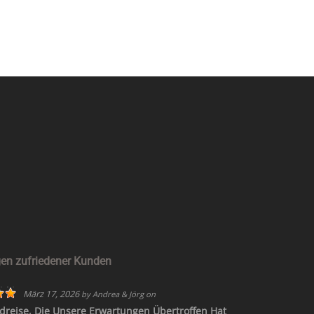
berate Sie gerne und plane zusammen mit Ihnen einen unvergessli
JETZT KONTAKT AUFNEHMEN
en zufriedener Kunden
März 17, 2026
by
Andrea & Jörg
on
dreise, Die Unsere Erwartungen Übertroffen Hat