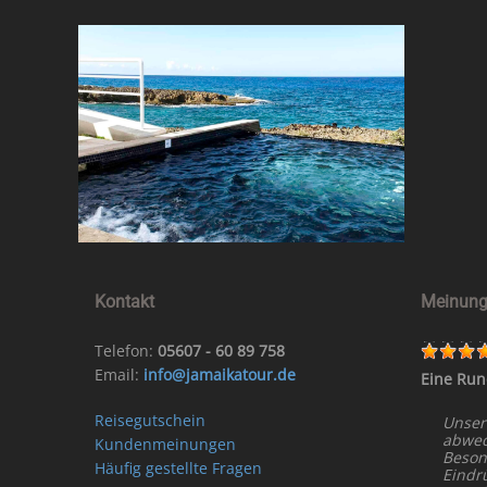
Kontakt
Meinung
Telefon:
05607 - 60 89 758
Email:
info@jamaikatour.de
Eine Run
Reisegutschein
Unser
abwech
Kundenmeinungen
Beson
Häufig gestellte Fragen
Eindr