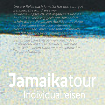
Unsere Reise nach Jamaika hat uns sehr gut
gefallen. Die Rundreise war
abwechslungsreich, gut organisiert und es
hat alles zuverlässig geklappt. Besonders
schön waren die ganzen Ausflüge, die Natur
und die vielen Eindrücke unterwegs.
Norman unser Fahrer war sehr freundlich
und hat uns viel über Jamaika erzählt. Wir
haben viel gesehen, hatten aber trotzdem
genug Zeit zum Entspannen. Auch das
Strandhotel am Ende der Reise war eine
gute Wahl. Vielen Dank an Jamaikatour für
die gute Planung.