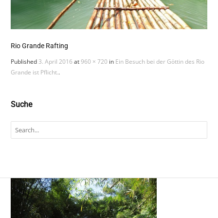
Rio Grande Rafting
Published
3. April 2016
at
960 × 720
in
Ein Besuch bei der Göttin des Rio
Grande ist Pflicht.
.
Suche