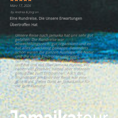
März 17, 2026
by
Andrea & Jörg
on
Eine Rundreise, Die Unsere Erwartungen
Übertroffen Hat
Unsere Reise nach Jamaika hat uns sehr gut
gefallen. Die Rundreise war
abwechslungsreich, gut organisiert und es
hat alles zuverlässig geklappt. Besonders
schön waren die ganzen Ausflüge, die Natur
und die vielen Eindrücke unterwegs.
Norman unser Fahrer war sehr freundlich
und hat uns viel über Jamaika erzählt. Wir
haben viel gesehen, hatten aber trotzdem
genug Zeit zum Entspannen. Auch das
Strandhotel am Ende der Reise war eine
gute Wahl. Vielen Dank an Jamaikatour für
die gute Planung.