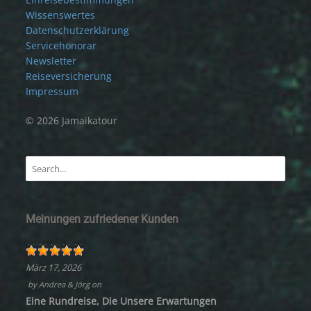
Wissenswertes
Datenschutzerklärung
Servicehonorar
Newsletter
Reiseversicherung
Impressum
© 2026 Jamaikatour
Meinungen zufriedener Kunden
März 17, 2026
by
Andrea & Jörg
on
Eine Rundreise, Die Unsere Erwartungen