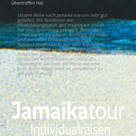
Übertroffen Hat
Unsere Reise nach Jamaika hat uns sehr gut
gefallen. Die Rundreise war
abwechslungsreich, gut organisiert und es
hat alles zuverlässig geklappt. Besonders
schön waren die ganzen Ausflüge, die Natur
und die vielen Eindrücke unterwegs.
Norman unser Fahrer war sehr freundlich
und hat uns viel über Jamaika erzählt. Wir
haben viel gesehen, hatten aber trotzdem
genug Zeit zum Entspannen. Auch das
Strandhotel am Ende der Reise war eine
gute Wahl. Vielen Dank an Jamaikatour für
die gute Planung.