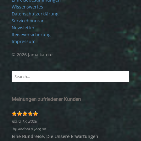
Wissenswertes
Datenschutzerklärung
Servicehonorar
Newsletter
Reiseversicherung
Impressum
© 2026 Jamaikatour
Meinungen zufriedener Kunden
März 17, 2026
by
Andrea & Jörg
on
Eine Rundreise, Die Unsere Erwartungen