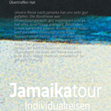
Übertroffen Hat
Unsere Reise nach Jamaika hat uns sehr gut
gefallen. Die Rundreise war
abwechslungsreich, gut organisiert und es
hat alles zuverlässig geklappt. Besonders
schön waren die ganzen Ausflüge, die Natur
und die vielen Eindrücke unterwegs.
Norman unser Fahrer war sehr freundlich
und hat uns viel über Jamaika erzählt. Wir
haben viel gesehen, hatten aber trotzdem
genug Zeit zum Entspannen. Auch das
Strandhotel am Ende der Reise war eine
gute Wahl. Vielen Dank an Jamaikatour für
die gute Planung.