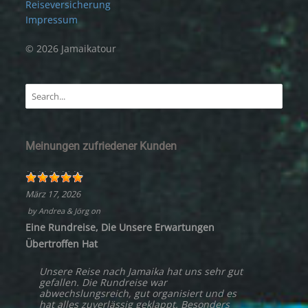
Reiseversicherung
Impressum
© 2026 Jamaikatour
Meinungen zufriedener Kunden
März 17, 2026
by
Andrea & Jörg
on
Eine Rundreise, Die Unsere Erwartungen
Übertroffen Hat
Unsere Reise nach Jamaika hat uns sehr gut
gefallen. Die Rundreise war
abwechslungsreich, gut organisiert und es
hat alles zuverlässig geklappt. Besonders