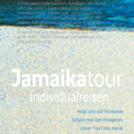
schön waren die ganzen Ausflüge, die Natur
und die vielen Eindrücke unterwegs.
Norman unser Fahrer war sehr freundlich
und hat uns viel über Jamaika erzählt. Wir
haben viel gesehen, hatten aber trotzdem
genug Zeit zum Entspannen. Auch das
Strandhotel am Ende der Reise war eine
gute Wahl. Vielen Dank an Jamaikatour für
die gute Planung.
Folgt uns auf Facebook
Schaut mal bei Instagram
Unser YouTube Kanal