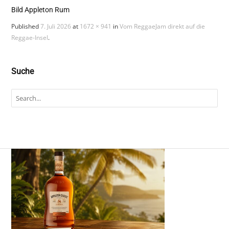
Bild Appleton Rum
Published
7. Juli 2026
at
1672 × 941
in
Vom ReggaeJam direkt auf die
Reggae-Insel
.
Suche