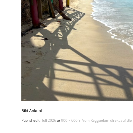
Bild Ankunft
Published
6. Juli 2026
at
900 × 600
in
Vom ReggaeJam direkt auf die