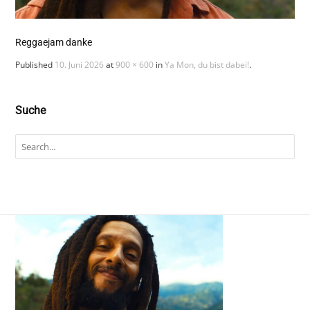
Reggaejam danke
Published
10. Juni 2026
at
900 × 600
in
Ya Mon, du bist dabei!
.
Suche