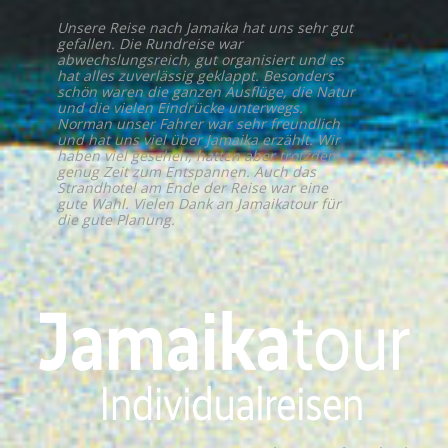
Unsere Reise nach Jamaika hat uns sehr gut
gefallen. Die Rundreise war
abwechslungsreich, gut organisiert und es
hat alles zuverlässig geklappt. Besonders
schön waren die ganzen Ausflüge, die Natur
und die vielen Eindrücke unterwegs.
Norman unser Fahrer war sehr freundlich
und hat uns viel über Jamaika erzählt. Wir
haben viel gesehen, hatten aber trotzdem
genug Zeit zum Entspannen. Auch das
Strandhotel am Ende der Reise war eine
gute Wahl. Vielen Dank an Jamaikatour für
die gute Planung.