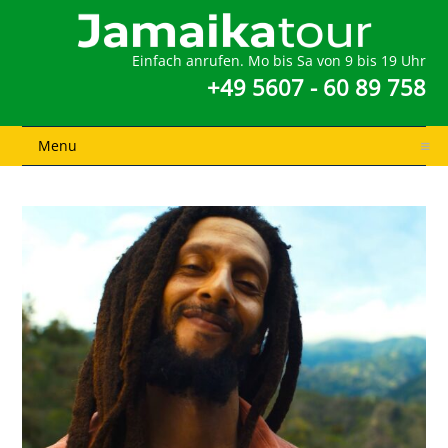
Einfach anrufen. Mo bis Sa von 9 bis 19 Uhr
+49 5607 - 60 89 758
Menu