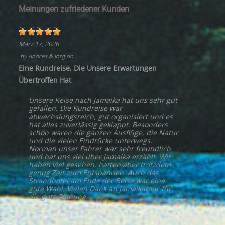
Meinungen zufriedener Kunden
März 17, 2026
by
Andrea & Jörg
on
Eine Rundreise, Die Unsere Erwartungen
Übertroffen Hat
Unsere Reise nach Jamaika hat uns sehr gut
gefallen. Die Rundreise war
abwechslungsreich, gut organisiert und es
hat alles zuverlässig geklappt. Besonders
schön waren die ganzen Ausflüge, die Natur
und die vielen Eindrücke unterwegs.
Norman unser Fahrer war sehr freundlich
und hat uns viel über Jamaika erzählt. Wir
haben viel gesehen, hatten aber trotzdem
genug Zeit zum Entspannen. Auch das
Strandhotel am Ende der Reise war eine
gute Wahl. Vielen Dank an Jamaikatour für
die gute Planung.