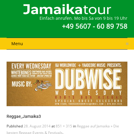
Einfach anrufen. Mo bis Sa von 9 bis 19 Uhr
+49 5607 - 60 89 758
Menu
Reggae_Jamaika3
Published
28. August 2014
at
851 × 315
in
Reggae auf Jamaika » Die
besten Reggae-Events & Festivals
.