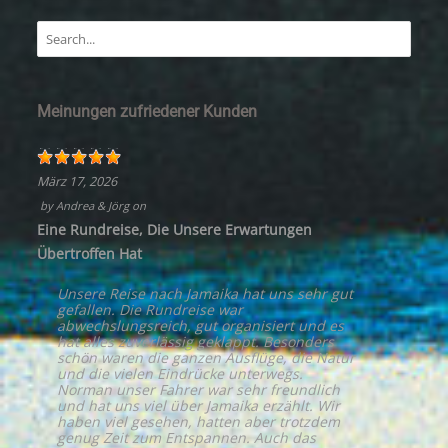
Meinungen zufriedener Kunden
März 17, 2026
by
Andrea & Jörg
on
Eine Rundreise, Die Unsere Erwartungen
Übertroffen Hat
Unsere Reise nach Jamaika hat uns sehr gut
gefallen. Die Rundreise war
abwechslungsreich, gut organisiert und es
hat alles zuverlässig geklappt. Besonders
schön waren die ganzen Ausflüge, die Natur
und die vielen Eindrücke unterwegs.
Norman unser Fahrer war sehr freundlich
und hat uns viel über Jamaika erzählt. Wir
haben viel gesehen, hatten aber trotzdem
genug Zeit zum Entspannen. Auch das