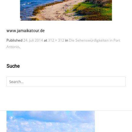
www.jamaikatour.de
Published
24. Juli 2014
at
312 × 312
in
Die Sehenswürdigkeiten in Port
Antonio
.
Suche