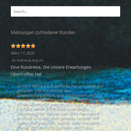
Meinungen zufriedener Kunden
März 17, 2026
by
Andrea & Jörg
on
Eine Rundreise, Die Unsere Erwartungen
Übertroffen Hat
Unsere Reise nach Jamaika hat uns sehr gut
gefallen. Die Rundreise war
abwechslungsreich, gut organisiert und es
hat alles zuverlässig geklappt. Besonders
schön waren die ganzen Ausflüge, die Natur
und die vielen Eindrücke unterwegs.
Norman unser Fahrer war sehr freundlich
und hat uns viel über Jamaika erzählt. Wir
haben viel gesehen, hatten aber trotzdem
genug Zeit zum Entspannen. Auch das