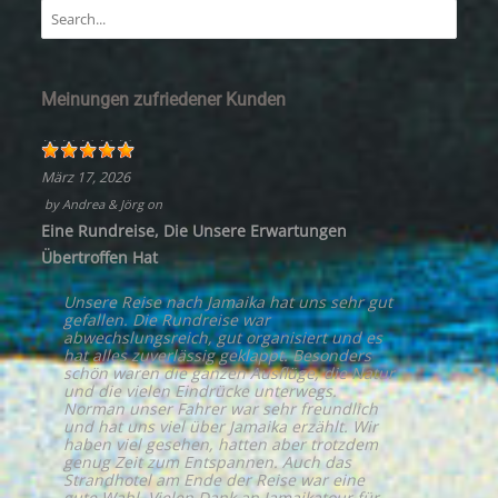
Meinungen zufriedener Kunden
März 17, 2026
by
Andrea & Jörg
on
Eine Rundreise, Die Unsere Erwartungen
Übertroffen Hat
Unsere Reise nach Jamaika hat uns sehr gut
gefallen. Die Rundreise war
abwechslungsreich, gut organisiert und es
hat alles zuverlässig geklappt. Besonders
schön waren die ganzen Ausflüge, die Natur
und die vielen Eindrücke unterwegs.
Norman unser Fahrer war sehr freundlich
und hat uns viel über Jamaika erzählt. Wir
haben viel gesehen, hatten aber trotzdem
genug Zeit zum Entspannen. Auch das
Strandhotel am Ende der Reise war eine
gute Wahl. Vielen Dank an Jamaikatour für