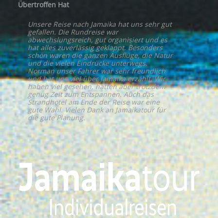
Übertroffen Hat
Unsere Reise nach Jamaika hat uns sehr gut
gefallen. Die Rundreise war
abwechslungsreich, gut organisiert und es
hat alles zuverlässig geklappt. Besonders
schön waren die ganzen Ausflüge, die Natur
und die vielen Eindrücke unterwegs.
Norman unser Fahrer war sehr freundlich
und hat uns viel über Jamaika erzählt. Wir
haben viel gesehen, hatten aber trotzdem
genug Zeit zum Entspannen. Auch das
Strandhotel am Ende der Reise war eine
gute Wahl. Vielen Dank an Jamaikatour für
die gute Planung.