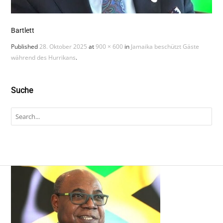
Bartlett
Published
28. Oktober 2025
at
900 × 600
in
Jamaika beschützt Gäste
während des Hurrikans
.
Suche