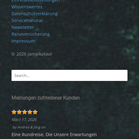
Wissenswertes
Datenschutzerklärung
Servicehonorar
Newsletter
Reiseversicherung
Impressum
© 2026 Jamaikatour
Meinungen zufriedener Kunden
März 17, 2026
by
Andrea & Jörg
on
Eine Rundreise, Die Unsere Erwartungen