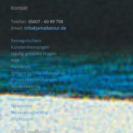
Kontakt
Telefon:
05607 - 60 89 758
Email:
info@jamaikatour.de
Reisegutschein
Kundenmeinungen
Häufig gestellte Fragen
AGB
Formblatt
Vorvertragliche Information
Einreisebestimmungen
Wissenswertes
Datenschutzerklärung
Servicehonorar
Newsletter
Reiseversicherung
Impressum
© 2026 Jamaikatour