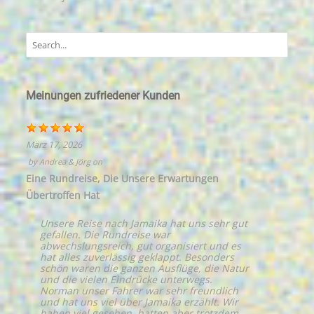
Meinungen zufriedener Kunden
März 17, 2026
by
Andrea & Jörg
on
Eine Rundreise, Die Unsere Erwartungen
Übertroffen Hat
Unsere Reise nach Jamaika hat uns sehr gut
gefallen. Die Rundreise war
abwechslungsreich, gut organisiert und es
hat alles zuverlässig geklappt. Besonders
schön waren die ganzen Ausflüge, die Natur
und die vielen Eindrücke unterwegs.
Norman unser Fahrer war sehr freundlich
und hat uns viel über Jamaika erzählt. Wir
haben viel gesehen, hatten aber trotzdem