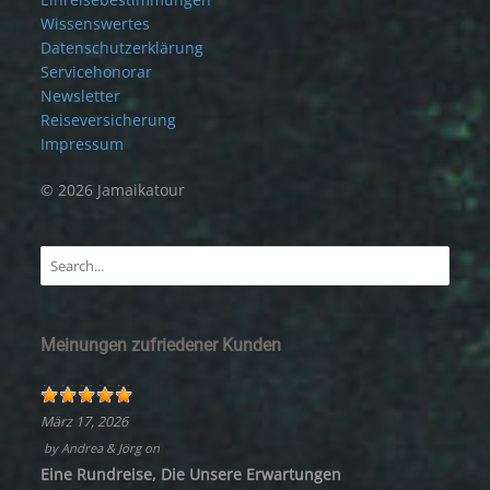
Wissenswertes
Datenschutzerklärung
Servicehonorar
Newsletter
Reiseversicherung
Impressum
© 2026 Jamaikatour
Meinungen zufriedener Kunden
März 17, 2026
by
Andrea & Jörg
on
Eine Rundreise, Die Unsere Erwartungen