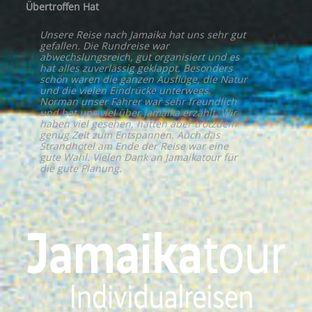
Übertroffen Hat
Unsere Reise nach Jamaika hat uns sehr gut
gefallen. Die Rundreise war
abwechslungsreich, gut organisiert und es
hat alles zuverlässig geklappt. Besonders
schön waren die ganzen Ausflüge, die Natur
und die vielen Eindrücke unterwegs.
Norman unser Fahrer war sehr freundlich
und hat uns viel über Jamaika erzählt. Wir
haben viel gesehen, hatten aber trotzdem
genug Zeit zum Entspannen. Auch das
Strandhotel am Ende der Reise war eine
gute Wahl. Vielen Dank an Jamaikatour für
die gute Planung.