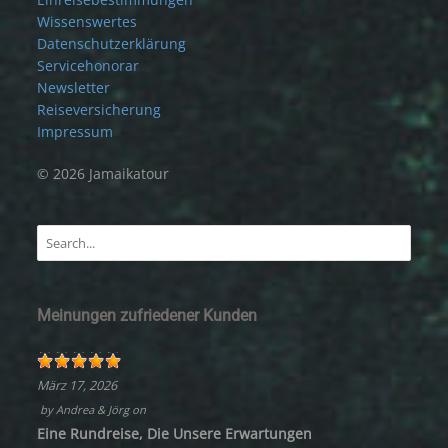
Wissenswertes
Datenschutzerklärung
Servicehonorar
Newsletter
Reiseversicherung
Impressum
© 2026 Jamaikatour
Meinungen zufriedener Kunden
März 17, 2026
by
Andrea & Jörg
on
Eine Rundreise, Die Unsere Erwartungen