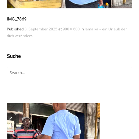
IMG_7869
Published
3. September 2025
at
900 × 600
in
Jamaika – ein Urlaub der
dich verändert
.
Suche