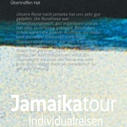
Übertroffen Hat
Unsere Reise nach Jamaika hat uns sehr gut
gefallen. Die Rundreise war
abwechslungsreich, gut organisiert und es
hat alles zuverlässig geklappt. Besonders
schön waren die ganzen Ausflüge, die Natur
und die vielen Eindrücke unterwegs.
Norman unser Fahrer war sehr freundlich
und hat uns viel über Jamaika erzählt. Wir
haben viel gesehen, hatten aber trotzdem
genug Zeit zum Entspannen. Auch das
Strandhotel am Ende der Reise war eine
gute Wahl. Vielen Dank an Jamaikatour für
die gute Planung.