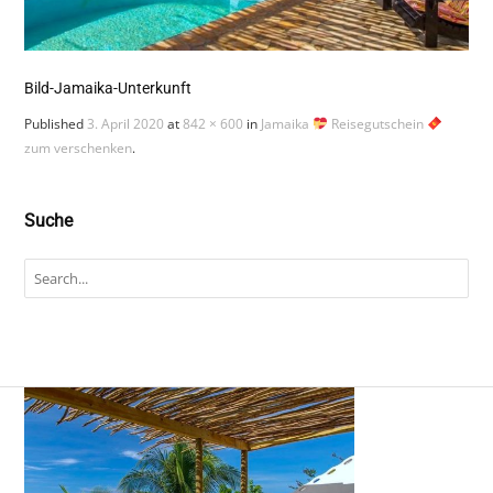
Bild-Jamaika-Unterkunft
Published
3. April 2020
at
842 × 600
in
Jamaika
Reisegutschein
zum verschenken
.
Suche