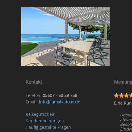
Kontakt
Meinung
Telefon:
05607 - 60 89 758
Email:
info@jamaikatour.de
Eine Run
Reisegutschein
Unser
abwech
Kundenmeinungen
Beson
Häufig gestellte Fragen
Eindr