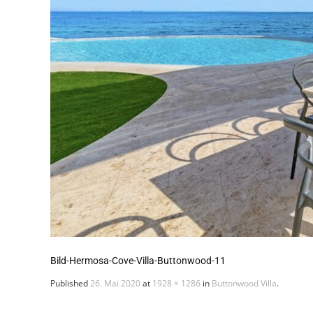
Bild-Hermosa-Cove-Villa-Buttonwood-11
Published
26. Mai 2020
at
1928 × 1286
in
Buttonwood Villa
.