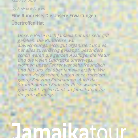
März 17, 2026
by
Andrea & Jörg
on
Eine Rundreise, Die Unsere Erwartungen
Übertroffen Hat
Unsere Reise nach Jamaika hat uns sehr gut
gefallen. Die Rundreise war
abwechslungsreich, gut organisiert und es
hat alles zuverlässig geklappt. Besonders
schön waren die ganzen Ausflüge, die Natur
und die vielen Eindrücke unterwegs.
Norman unser Fahrer war sehr freundlich
und hat uns viel über Jamaika erzählt. Wir
haben viel gesehen, hatten aber trotzdem
genug Zeit zum Entspannen. Auch das
Strandhotel am Ende der Reise war eine
gute Wahl. Vielen Dank an Jamaikatour für
die gute Planung.