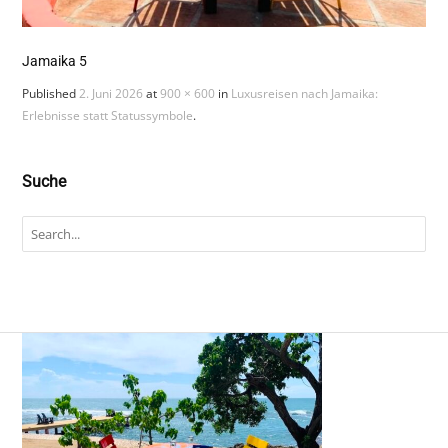
Jamaika 5
Published
2. Juni 2026
at
900 × 600
in
Luxusreisen nach Jamaika:
Erlebnisse statt Statussymbole
.
Suche