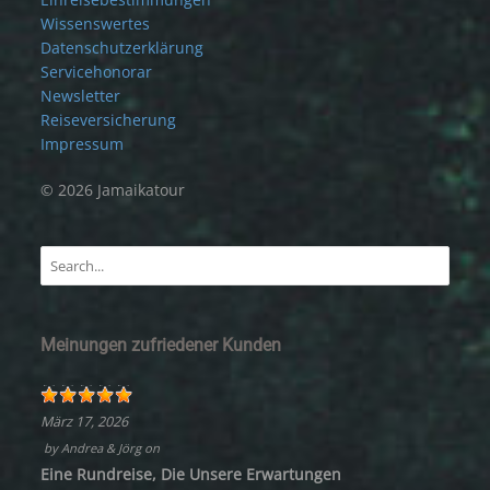
Wissenswertes
Datenschutzerklärung
Servicehonorar
Newsletter
Reiseversicherung
Impressum
© 2026 Jamaikatour
Meinungen zufriedener Kunden
März 17, 2026
by
Andrea & Jörg
on
Eine Rundreise, Die Unsere Erwartungen