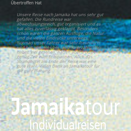
Übertroffen Hat
Unsere Reise nach Jamaika hat uns sehr gut
gefallen. Die Rundreise war
abwechslungsreich, gut organisiert und es
hat alles zuverlässig geklappt. Besonders
schön waren die ganzen Ausflüge, die Natur
und die vielen Eindrücke unterwegs.
Norman unser Fahrer war sehr freundlich
und hat uns viel über Jamaika erzählt. Wir
haben viel gesehen, hatten aber trotzdem
genug Zeit zum Entspannen. Auch das
Strandhotel am Ende der Reise war eine
gute Wahl. Vielen Dank an Jamaikatour für
die gute Planung.