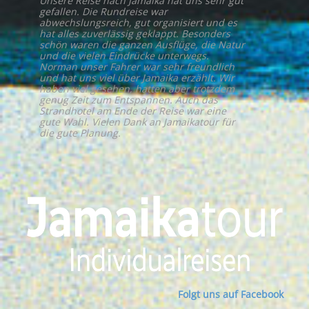
Unsere Reise nach Jamaika hat uns sehr gut
gefallen. Die Rundreise war
abwechslungsreich, gut organisiert und es
hat alles zuverlässig geklappt. Besonders
schön waren die ganzen Ausflüge, die Natur
und die vielen Eindrücke unterwegs.
Norman unser Fahrer war sehr freundlich
und hat uns viel über Jamaika erzählt. Wir
haben viel gesehen, hatten aber trotzdem
genug Zeit zum Entspannen. Auch das
Strandhotel am Ende der Reise war eine
gute Wahl. Vielen Dank an Jamaikatour für
die gute Planung.
Folgt uns auf Facebook