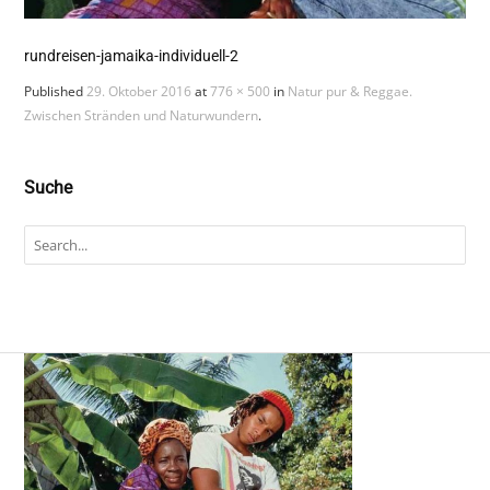
rundreisen-jamaika-individuell-2
Published
29. Oktober 2016
at
776 × 500
in
Natur pur & Reggae.
Zwischen Stränden und Naturwundern
.
Suche