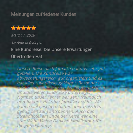
Meinungen zufriedener Kunden
März 17, 2026
by
Andrea & Jörg
on
Eine Rundreise, Die Unsere Erwartungen
Übertroffen Hat
Unsere Reise nach Jamaika hat uns sehr gut
gefallen. Die Rundreise war
abwechslungsreich, gut organisiert und es
hat alles zuverlässig geklappt. Besonders
schön waren die ganzen Ausflüge, die Natur
und die vielen Eindrücke unterwegs.
Norman unser Fahrer war sehr freundlich
und hat uns viel über Jamaika erzählt. Wir
haben viel gesehen, hatten aber trotzdem
genug Zeit zum Entspannen. Auch das
Strandhotel am Ende der Reise war eine
gute Wahl. Vielen Dank an Jamaikatour für
die gute Planung.