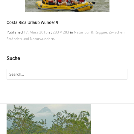
Costa Rica Urlaub Wunder 9
Published
17. März 2015
at
283 × 283
in
Natur pur & Reggae. Zwischen
Stränden und Naturwundern
.
Suche