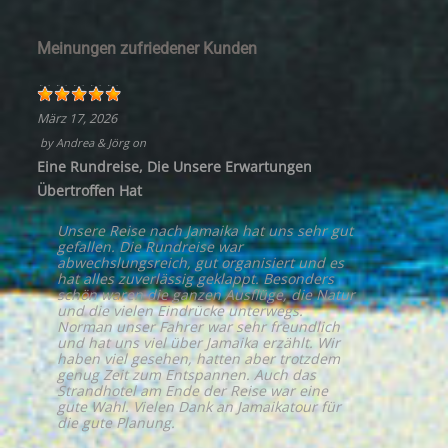
Meinungen zufriedener Kunden
März 17, 2026
by
Andrea & Jörg
on
Eine Rundreise, Die Unsere Erwartungen
Übertroffen Hat
Unsere Reise nach Jamaika hat uns sehr gut
gefallen. Die Rundreise war
abwechslungsreich, gut organisiert und es
hat alles zuverlässig geklappt. Besonders
schön waren die ganzen Ausflüge, die Natur
und die vielen Eindrücke unterwegs.
Norman unser Fahrer war sehr freundlich
und hat uns viel über Jamaika erzählt. Wir
haben viel gesehen, hatten aber trotzdem
genug Zeit zum Entspannen. Auch das
Strandhotel am Ende der Reise war eine
gute Wahl. Vielen Dank an Jamaikatour für
die gute Planung.