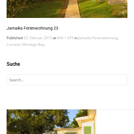
Jamaika Ferienwohnung 23
Published
25. Februar 2015
at
640 × 479
in
Jamaika Ferienwohnung
Coconut, Montego Bay
.
Suche