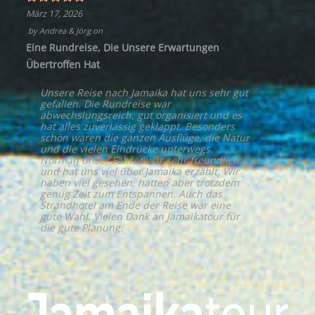
März 17, 2026
by
Andrea & Jörg
on
Eine Rundreise, Die Unsere Erwartungen
Übertroffen Hat
Unsere Reise nach Jamaika hat uns sehr gut
gefallen. Die Rundreise war
abwechslungsreich, gut organisiert und es
hat alles zuverlässig geklappt. Besonders
schön waren die ganzen Ausflüge, die Natur
und die vielen Eindrücke unterwegs.
Norman unser Fahrer war sehr freundlich
und hat uns viel über Jamaika erzählt. Wir
haben viel gesehen, hatten aber trotzdem
genug Zeit zum Entspannen. Auch das
Strandhotel am Ende der Reise war eine
gute Wahl. Vielen Dank an Jamaikatour für
die gute Planung.