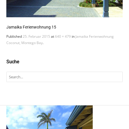
Jamaika Ferienwohnung 15
Published
25. Februar 2015
at
640 × 479
in
Jamaika Ferienwohnung
Coconut, Montego Bay
.
Suche