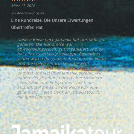
März 17, 2026
by
Andrea & Jörg
on
Eine Rundreise, Die Unsere Erwartungen
Übertroffen Hat
Unsere Reise nach Jamaika hat uns sehr gut
gefallen. Die Rundreise war
abwechslungsreich, gut organisiert und es
hat alles zuverlässig geklappt. Besonders
schön waren die ganzen Ausflüge, die Natur
und die vielen Eindrücke unterwegs.
Norman unser Fahrer war sehr freundlich
und hat uns viel über Jamaika erzählt. Wir
haben viel gesehen, hatten aber trotzdem
genug Zeit zum Entspannen. Auch das
Strandhotel am Ende der Reise war eine
gute Wahl. Vielen Dank an Jamaikatour für
die gute Planung.