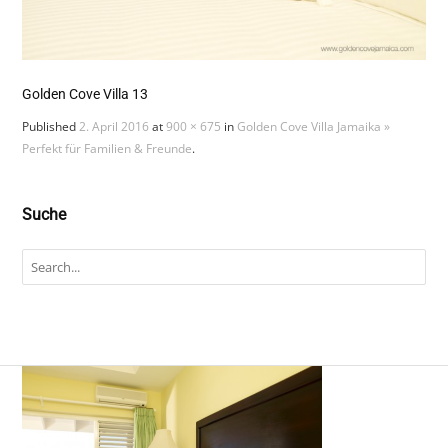
Golden Cove Villa 13
Published
2. April 2016
at
900 × 675
in
Golden Cove Villa Jamaika »
Perfekt für Familien & Freunde
.
Suche