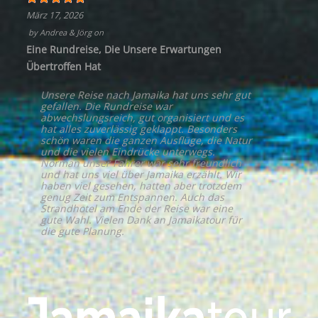
März 17, 2026
by
Andrea & Jörg
on
Eine Rundreise, Die Unsere Erwartungen
Übertroffen Hat
Unsere Reise nach Jamaika hat uns sehr gut
gefallen. Die Rundreise war
abwechslungsreich, gut organisiert und es
hat alles zuverlässig geklappt. Besonders
schön waren die ganzen Ausflüge, die Natur
und die vielen Eindrücke unterwegs.
Norman unser Fahrer war sehr freundlich
und hat uns viel über Jamaika erzählt. Wir
haben viel gesehen, hatten aber trotzdem
genug Zeit zum Entspannen. Auch das
Strandhotel am Ende der Reise war eine
gute Wahl. Vielen Dank an Jamaikatour für
die gute Planung.