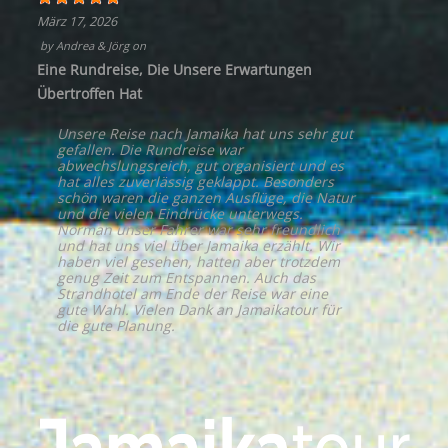
März 17, 2026
by
Andrea & Jörg
on
Eine Rundreise, Die Unsere Erwartungen
Übertroffen Hat
Unsere Reise nach Jamaika hat uns sehr gut
gefallen. Die Rundreise war
abwechslungsreich, gut organisiert und es
hat alles zuverlässig geklappt. Besonders
schön waren die ganzen Ausflüge, die Natur
und die vielen Eindrücke unterwegs.
Norman unser Fahrer war sehr freundlich
und hat uns viel über Jamaika erzählt. Wir
haben viel gesehen, hatten aber trotzdem
genug Zeit zum Entspannen. Auch das
Strandhotel am Ende der Reise war eine
gute Wahl. Vielen Dank an Jamaikatour für
die gute Planung.