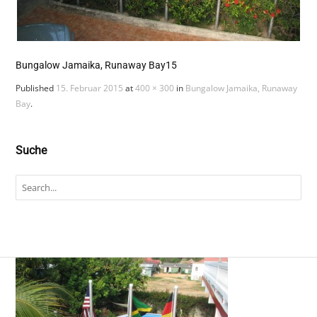
Bungalow Jamaika, Runaway Bay15
Published
15. Februar 2015
at
400 × 300
in
Bungalow Jamaika, Runaway
Bay
.
Suche