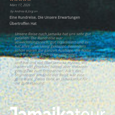
März 17, 2026
by
Andrea & Jörg
on
Eine Rundreise, Die Unsere Erwartungen
Übertroffen Hat
Unsere Reise nach Jamaika hat uns sehr gut
gefallen. Die Rundreise war
abwechslungsreich, gut organisiert und es
hat alles zuverlässig geklappt. Besonders
schön waren die ganzen Ausflüge, die Natur
und die vielen Eindrücke unterwegs.
Norman unser Fahrer war sehr freundlich
und hat uns viel über Jamaika erzählt. Wir
haben viel gesehen, hatten aber trotzdem
genug Zeit zum Entspannen. Auch das
Strandhotel am Ende der Reise war eine
gute Wahl. Vielen Dank an Jamaikatour für
die gute Planung.