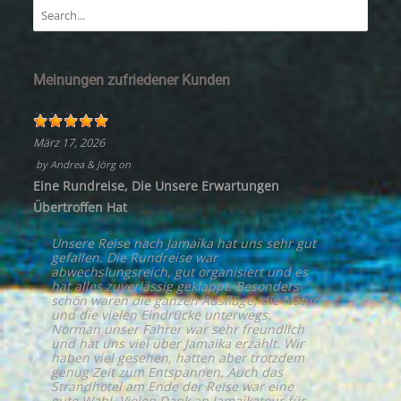
Meinungen zufriedener Kunden
März 17, 2026
by
Andrea & Jörg
on
Eine Rundreise, Die Unsere Erwartungen
Übertroffen Hat
Unsere Reise nach Jamaika hat uns sehr gut
gefallen. Die Rundreise war
abwechslungsreich, gut organisiert und es
hat alles zuverlässig geklappt. Besonders
schön waren die ganzen Ausflüge, die Natur
und die vielen Eindrücke unterwegs.
Norman unser Fahrer war sehr freundlich
und hat uns viel über Jamaika erzählt. Wir
haben viel gesehen, hatten aber trotzdem
genug Zeit zum Entspannen. Auch das
Strandhotel am Ende der Reise war eine
gute Wahl. Vielen Dank an Jamaikatour für