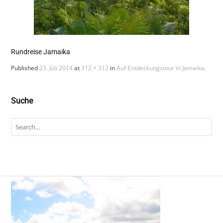
Rundreise Jamaika
Published
23. Juli 2014
at
312 × 312
in
Auf Entdeckungstour in Jamaika
.
Suche