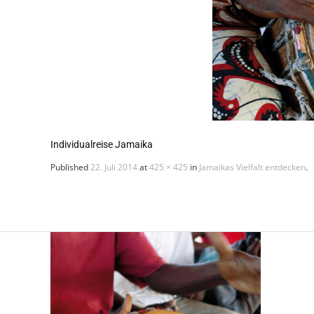
Individualreise Jamaika
Published
22. Juli 2014
at
425 × 425
in
Jamaikas Vielfalt entdecken
.