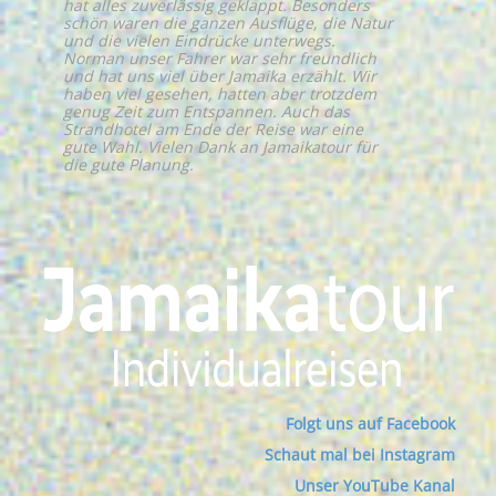
hat alles zuverlässig geklappt. Besonders
schön waren die ganzen Ausflüge, die Natur
und die vielen Eindrücke unterwegs.
Norman unser Fahrer war sehr freundlich
und hat uns viel über Jamaika erzählt. Wir
haben viel gesehen, hatten aber trotzdem
genug Zeit zum Entspannen. Auch das
Strandhotel am Ende der Reise war eine
gute Wahl. Vielen Dank an Jamaikatour für
die gute Planung.
Folgt uns auf Facebook
Schaut mal bei Instagram
Unser YouTube Kanal