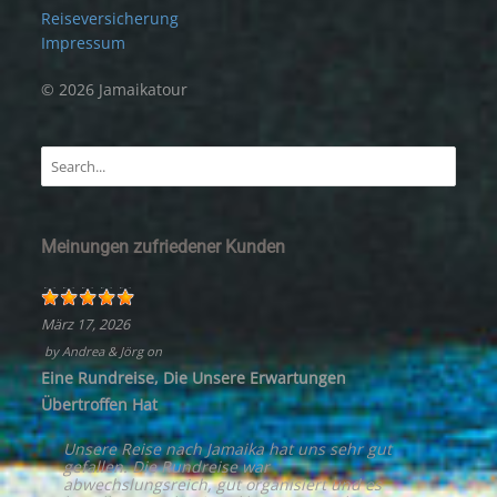
Reiseversicherung
Impressum
© 2026 Jamaikatour
Meinungen zufriedener Kunden
März 17, 2026
by
Andrea & Jörg
on
Eine Rundreise, Die Unsere Erwartungen
Übertroffen Hat
Unsere Reise nach Jamaika hat uns sehr gut
gefallen. Die Rundreise war
abwechslungsreich, gut organisiert und es