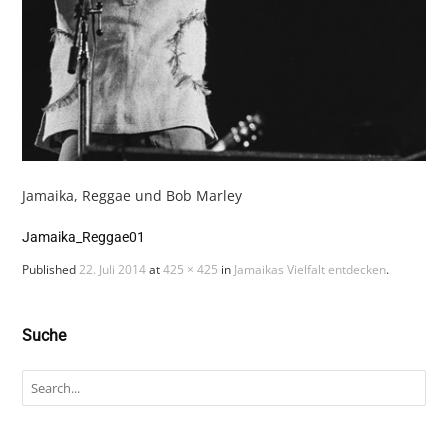
Jamaika, Reggae und Bob Marley
Jamaika_Reggae01
Published
22. Juli 2014
at
425 × 425
in
Jamaikas Vielfalt entdecken
.
Suche