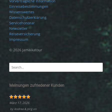
Vorvertragliche Information
Einreisebestimmungen
Wissenswertes
Datenschutzerklärung
Servicehonorar
Newsletter
Reiseversicherung
Impressum
© 2026 Jamaikatour
Meinungen zufriedener Kunden
März 17, 2026
by
Andrea & Jörg
on