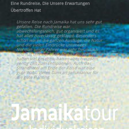
Eine Rundreise, Die Unsere Erwartungen
Übertroffen Hat
Unsere Reise nach Jamaika hat uns sehr gut
gefallen. Die Rundreise war
abwechslungsreich, gut organisiert und es
hat alles zuverlässig geklappt. Besonders
schön waren die ganzen Ausflüge, die Natur
und die vielen Eindrücke unterwegs.
Norman unser Fahrer war sehr freundlich
und hat uns viel über Jamaika erzählt. Wir
haben viel gesehen, hatten aber trotzdem
genug Zeit zum Entspannen. Auch das
Strandhotel am Ende der Reise war eine
gute Wahl. Vielen Dank an Jamaikatour für
die gute Planung.