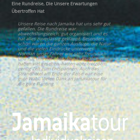
Eine Rundreise, Die Unsere Erwartungen
Übertroffen Hat
Unsere Reise nach Jamaika hat uns sehr gut
gefallen. Die Rundreise war
abwechslungsreich, gut organisiert und es
hat alles zuverlässig geklappt. Besonders
schön waren die ganzen Ausflüge, die Natur
und die vielen Eindrücke unterwegs.
Norman unser Fahrer war sehr freundlich
und hat uns viel über Jamaika erzählt. Wir
haben viel gesehen, hatten aber trotzdem
genug Zeit zum Entspannen. Auch das
Strandhotel am Ende der Reise war eine
gute Wahl. Vielen Dank an Jamaikatour für
die gute Planung.