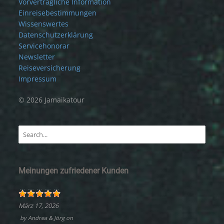
Vorvertragliche Information
Einreisebestimmungen
Wissenswertes
Datenschutzerklärung
Servicehonorar
Newsletter
Reiseversicherung
Impressum
© 2026 Jamaikatour
Meinungen zufriedener Kunden
März 17, 2026
by
Andrea & Jörg
on