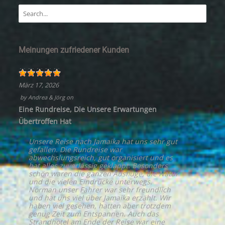
Meinungen zufriedener Kunden
März 17, 2026
by
Andrea & Jörg
on
Eine Rundreise, Die Unsere Erwartungen
Übertroffen Hat
Unsere Reise nach Jamaika hat uns sehr gut
gefallen. Die Rundreise war
abwechslungsreich, gut organisiert und es
hat alles zuverlässig geklappt. Besonders
schön waren die ganzen Ausflüge, die Natur
und die vielen Eindrücke unterwegs.
Norman unser Fahrer war sehr freundlich
und hat uns viel über Jamaika erzählt. Wir
haben viel gesehen, hatten aber trotzdem
genug Zeit zum Entspannen. Auch das
Strandhotel am Ende der Reise war eine