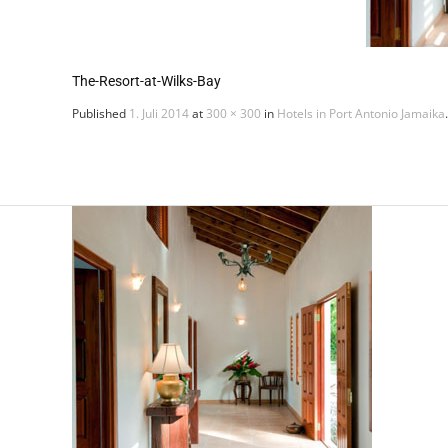
The-Resort-at-Wilks-Bay
Published
1. Juli 2014
at
300 × 300
in
Hotels in Port Antonio Jamaika
.