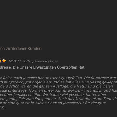
en zufriedener Kunden
März 17, 2026
by
Andrea & Jörg
on
dreise, Die Unsere Erwartungen Übertroffen Hat
e Reise nach Jamaika hat uns sehr gut gefallen. Die Rundreise war
slungsreich, gut organisiert und es hat alles zuverlässig geklappt
ders schön waren die ganzen Ausflüge, die Natur und die vielen
ücke unterwegs. Norman unser Fahrer war sehr freundlich und ha
el über Jamaika erzählt. Wir haben viel gesehen, hatten aber
dem genug Zeit zum Entspannen. Auch das Strandhotel am Ende d
 war eine gute Wahl. Vielen Dank an Jamaikatour für die gute
ng.