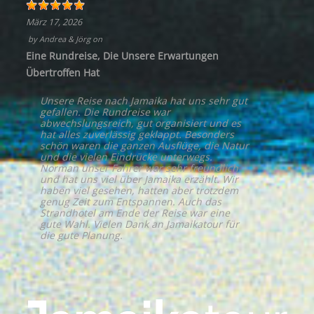
März 17, 2026
by
Andrea & Jörg
on
Eine Rundreise, Die Unsere Erwartungen
Übertroffen Hat
Unsere Reise nach Jamaika hat uns sehr gut
gefallen. Die Rundreise war
abwechslungsreich, gut organisiert und es
hat alles zuverlässig geklappt. Besonders
schön waren die ganzen Ausflüge, die Natur
und die vielen Eindrücke unterwegs.
Norman unser Fahrer war sehr freundlich
und hat uns viel über Jamaika erzählt. Wir
haben viel gesehen, hatten aber trotzdem
genug Zeit zum Entspannen. Auch das
Strandhotel am Ende der Reise war eine
gute Wahl. Vielen Dank an Jamaikatour für
die gute Planung.