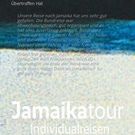
Übertroffen Hat
Unsere Reise nach Jamaika hat uns sehr gut
gefallen. Die Rundreise war
abwechslungsreich, gut organisiert und es
hat alles zuverlässig geklappt. Besonders
schön waren die ganzen Ausflüge, die Natur
und die vielen Eindrücke unterwegs.
Norman unser Fahrer war sehr freundlich
und hat uns viel über Jamaika erzählt. Wir
haben viel gesehen, hatten aber trotzdem
genug Zeit zum Entspannen. Auch das
Strandhotel am Ende der Reise war eine
gute Wahl. Vielen Dank an Jamaikatour für
die gute Planung.