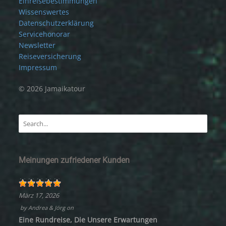
Einreisebestimmungen
Wissenswertes
Datenschutzerklärung
Servicehonorar
Newsletter
Reiseversicherung
Impressum
© 2026 Jamaikatour
Meinungen zufriedener Kunden
März 17, 2026
by
Andrea & Jörg
on
Eine Rundreise, Die Unsere Erwartungen