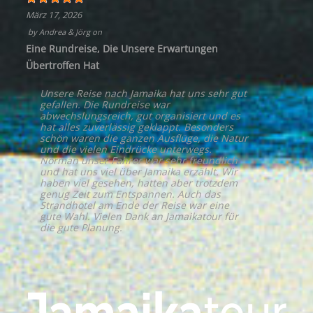
März 17, 2026
by
Andrea & Jörg
on
Eine Rundreise, Die Unsere Erwartungen
Übertroffen Hat
Unsere Reise nach Jamaika hat uns sehr gut
gefallen. Die Rundreise war
abwechslungsreich, gut organisiert und es
hat alles zuverlässig geklappt. Besonders
schön waren die ganzen Ausflüge, die Natur
und die vielen Eindrücke unterwegs.
Norman unser Fahrer war sehr freundlich
und hat uns viel über Jamaika erzählt. Wir
haben viel gesehen, hatten aber trotzdem
genug Zeit zum Entspannen. Auch das
Strandhotel am Ende der Reise war eine
gute Wahl. Vielen Dank an Jamaikatour für
die gute Planung.