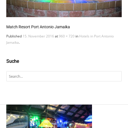
Match Resort Port Antonio Jamaika
Published
15. November 2016
at
960 × 720
in
Hotels in Port Antonio
Jamaika
.
Suche