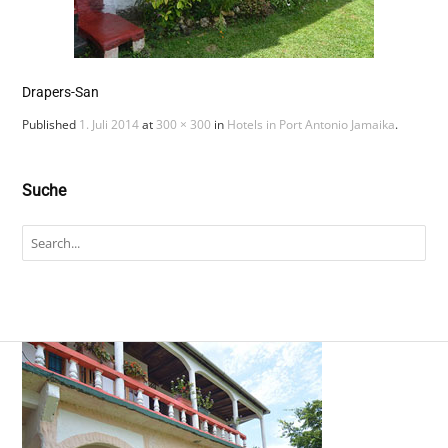
Drapers-San
Published
1. Juli 2014
at
300 × 300
in
Hotels in Port Antonio Jamaika
.
Suche