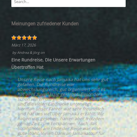
Meinungen zufriedener Kunden
März 17, 2026
by
Andrea & Jörg
on
Eine Rundreise, Die Unsere Erwartungen
Übertroffen Hat
Unsere Reise nach Jamaika hat uns sehr gut
gefallen. Die Rundreise war
abwechslungsreich, gut organisiert und es
hat alles zuverlässig geklappt. Besonders
schön waren die ganzen Ausflüge, die Natur
und die vielen Eindrücke unterwegs.
Norman unser Fahrer war sehr freundlich
und hat uns viel über Jamaika erzählt. Wir
haben viel gesehen, hatten aber trotzdem
genug Zeit zum Entspannen. Auch das
Strandhotel am Ende der Reise war eine
gute Wahl. Vielen Dank an Jamaikatour für