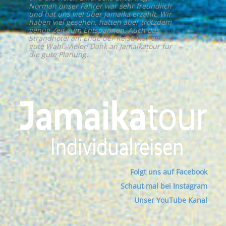
Norman unser Fahrer war sehr freundlich
und hat uns viel über Jamaika erzählt. Wir
haben viel gesehen, hatten aber trotzdem
genug Zeit zum Entspannen. Auch das
Strandhotel am Ende der Reise war eine
gute Wahl. Vielen Dank an Jamaikatour für
die gute Planung.
Folgt uns auf Facebook
Schaut mal bei Instagram
Unser YouTube Kanal