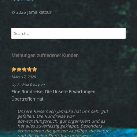
© 2026 Jamaikatour
Meinungen zufriedener Kunden
März 17, 2026
by
Andrea & Jörg
on
Eine Rundreise, Die Unsere Erwartungen
Übertroffen Hat
Unsere Reise nach Jamaika hat uns sehr gut
gefallen. Die Rundreise war
abwechslungsreich, gut organisiert und es
hat alles zuverlässig geklappt. Besonders
schön waren die ganzen Ausflüge, die Natur
und die vielen Eindrücke unterwegs.