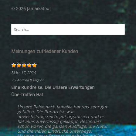
© 2026 Jamaikatour
Meinungen zufriedener Kunden
März 17, 2026
by
Andrea & Jörg
on
Eine Rundreise, Die Unsere Erwartungen
Übertroffen Hat
Unsere Reise nach Jamaika hat uns sehr gut
gefallen. Die Rundreise war
abwechslungsreich, gut organisiert und es
hat alles zuverlässig geklappt. Besonders
schön waren die ganzen Ausflüge, die Natur
und die vielen Eindrücke unterwegs.
Norman unser Fahrer war sehr freundlich