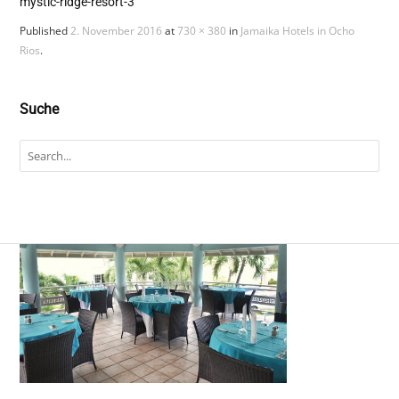
mystic-ridge-resort-3
Published
2. November 2016
at
730 × 380
in
Jamaika Hotels in Ocho
Rios
.
Suche