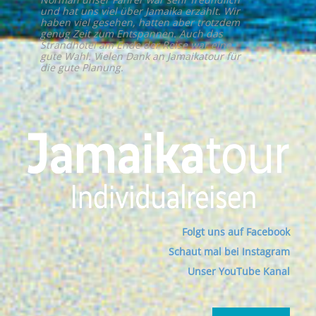
und hat uns viel über Jamaika erzählt. Wir
haben viel gesehen, hatten aber trotzdem
genug Zeit zum Entspannen. Auch das
Strandhotel am Ende der Reise war eine
gute Wahl. Vielen Dank an Jamaikatour für
die gute Planung.
Folgt uns auf Facebook
Schaut mal bei Instagram
Unser YouTube Kanal