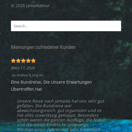
© 2026 Jamaikatour
Meinungen zufriedener Kunden
März 17, 2026
by
Andrea & Jörg
on
Eine Rundreise, Die Unsere Erwartungen
Übertroffen Hat
Unsere Reise nach Jamaika hat uns sehr gut
gefallen. Die Rundreise war
abwechslungsreich, gut organisiert und es
hat alles zuverlässig geklappt. Besonders
schön waren die ganzen Ausflüge, die Natur
und die vielen Eindrücke unterwegs.
Norman unser Fahrer war sehr freundlich