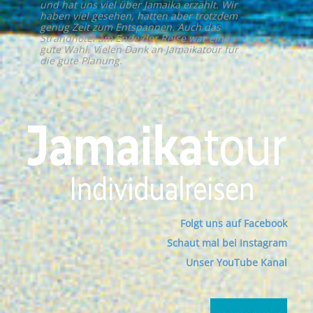
und hat uns viel über Jamaika erzählt. Wir
haben viel gesehen, hatten aber trotzdem
genug Zeit zum Entspannen. Auch das
Strandhotel am Ende der Reise war eine
gute Wahl. Vielen Dank an Jamaikatour für
die gute Planung.
Folgt uns auf Facebook
Schaut mal bei Instagram
Unser YouTube Kanal