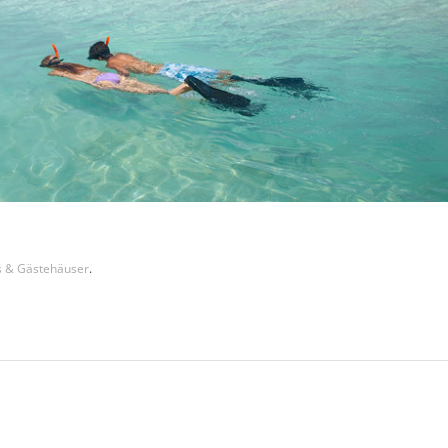
s & Gästehäuser
.