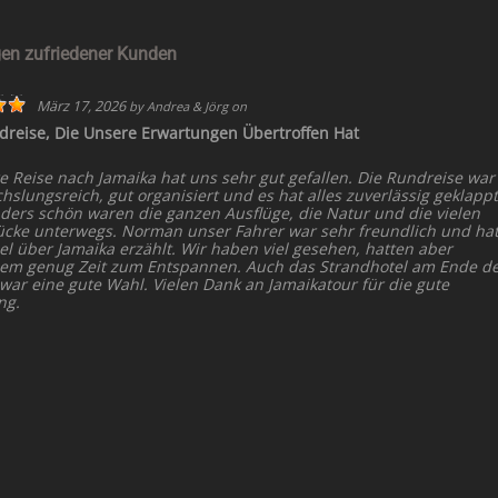
en zufriedener Kunden
März 17, 2026
by
Andrea & Jörg
on
dreise, Die Unsere Erwartungen Übertroffen Hat
e Reise nach Jamaika hat uns sehr gut gefallen. Die Rundreise war
slungsreich, gut organisiert und es hat alles zuverlässig geklappt
ders schön waren die ganzen Ausflüge, die Natur und die vielen
ücke unterwegs. Norman unser Fahrer war sehr freundlich und ha
el über Jamaika erzählt. Wir haben viel gesehen, hatten aber
dem genug Zeit zum Entspannen. Auch das Strandhotel am Ende d
 war eine gute Wahl. Vielen Dank an Jamaikatour für die gute
ng.