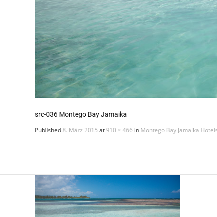
src-036 Montego Bay Jamaika
Published
8. März 2015
at
910 × 466
in
Montego Bay Jamaika Hotel