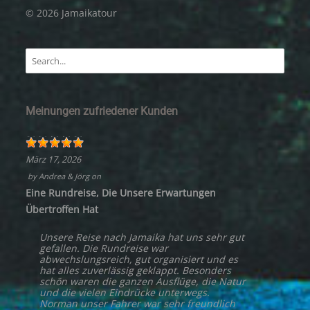
© 2026 Jamaikatour
Meinungen zufriedener Kunden
März 17, 2026
by
Andrea & Jörg
on
Eine Rundreise, Die Unsere Erwartungen
Übertroffen Hat
Unsere Reise nach Jamaika hat uns sehr gut
gefallen. Die Rundreise war
abwechslungsreich, gut organisiert und es
hat alles zuverlässig geklappt. Besonders
schön waren die ganzen Ausflüge, die Natur
und die vielen Eindrücke unterwegs.
Norman unser Fahrer war sehr freundlich