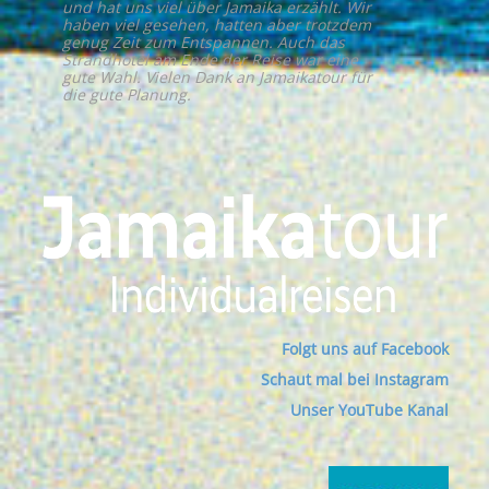
und hat uns viel über Jamaika erzählt. Wir
haben viel gesehen, hatten aber trotzdem
genug Zeit zum Entspannen. Auch das
Strandhotel am Ende der Reise war eine
gute Wahl. Vielen Dank an Jamaikatour für
die gute Planung.
Folgt uns auf Facebook
Schaut mal bei Instagram
Unser YouTube Kanal