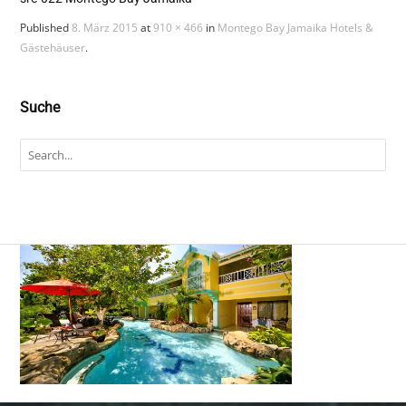
Published
8. März 2015
at
910 × 466
in
Montego Bay Jamaika Hotels &
Gästehäuser
.
Suche