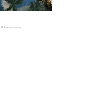
s & Gästehäuser
.