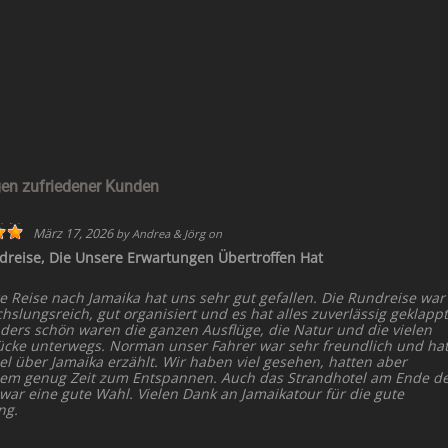
en zufriedener Kunden
März 17, 2026
by
Andrea & Jörg
on
dreise, Die Unsere Erwartungen Übertroffen Hat
e Reise nach Jamaika hat uns sehr gut gefallen. Die Rundreise war
slungsreich, gut organisiert und es hat alles zuverlässig geklappt
ders schön waren die ganzen Ausflüge, die Natur und die vielen
ücke unterwegs. Norman unser Fahrer war sehr freundlich und ha
el über Jamaika erzählt. Wir haben viel gesehen, hatten aber
dem genug Zeit zum Entspannen. Auch das Strandhotel am Ende d
 war eine gute Wahl. Vielen Dank an Jamaikatour für die gute
ng.