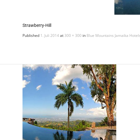
Strawberry-Hill
Published
1. Juli 2014
at
300 × 300
in
Blue Mountains Jamaika Hotel